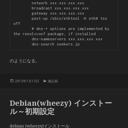
        network xxx.xxx.xxx.xxx

        broadcast xxx.xxx.xxx.xxx

        gateway xxx.xxx.xxx.xxx

        post-up /sbin/ethtool -K eth0 tso 
off

        # dns-* options are implemented by 
the resolvconf package, if installed

        dns-nameservers xxx.xxx.xxx.xxx

のようになる。
投
カ
2013年1月13日
備忘録
稿
テ
日:
ゴ
リ
Debian(wheezy) インストー
ー
ル～初期設定
debian (wheezy)インストール