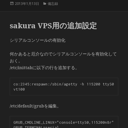
投
カ
2013年1月13日
備忘録
稿
テ
日:
ゴ
リ
sakura VPS用の追加設定
ー
シリアルコンソールの有効化
何かあると厄介なのでシリアルコンソールを有効化して
おく。
/etc/inittabに以下の行を追加する。
co:2345:respawn:/sbin/agetty -h 115200 ttyS0 
/etc/default/grubを編集。
GRUB_CMDLINE_LINUX="console=ttyS0,115200n8r"

GRUB_TERMINAL=serial
