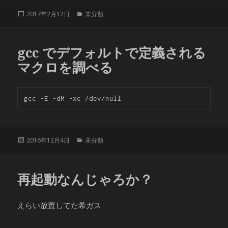
投
カ
2017年2月12日
未分類
稿
テ
日:
ゴ
リ
gcc でデフォルトで定義される
ー
マクロを調べる
投
カ
2016年12月4日
未分類
稿
テ
日:
ゴ
リ
再起動なんじゃろか？
ー
えらい放置してた希ガス