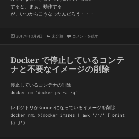
すると、まぁ、動作する
が、いつからこうなったんだろう・・・
投
カ
Debian stretch のpostfix に
2017年10月9日
未分類
コメントを残す
稿
テ
日:
ゴ
リ
Docker で停止しているコンテ
ー
ナと不要なイメージの削除
停止しているコンテナの削除
docker rm `docker ps -a -q`
レポジトリが<none>になっているイメージを削除
docker rmi $(docker images | awk '/^/' { print
$3 }')