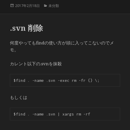
投
カ
2017年2月18日
未分類
稿
テ
日:
ゴ
リ
.svn 削除
ー
何度やってもfindの使い方が頭に入ってこないのでメ
モ。
カレント以下の.svnを抹殺
$find . -name .svn -exec rm -fr {} \;
もしくは
$find . -name .svn | xargs rm -rf