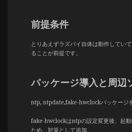
前提条件
とりあえずラズパイ自体は動作していて
ることが前提です。
パッケージ導入と周辺
ntp, ntpdate,fake-hwclockパッケー
fake-hwclockはntpの設定変更
ため、対策として追加