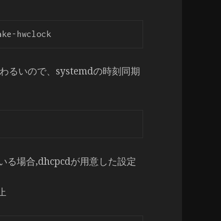
るいので、systemdの時刻同期
る場合,dhcpcdが用意した設定
止