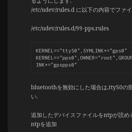
るようにします.
/etc/udev/rules.d に以下の内容でフ
/etc/udev/rules.d/99-pps.rules
KERNEL=="ttyS0",SYMLINK+="gps0"

KERNEL=="pps0",OWNER="root",GROU
bluetoothを無効にした場合は,ttyS
い.
追加したデバイスファイルをntpが読める
ntpを追加