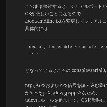
このまま接続すると、シリアルポートか
OSが悲しいことになるので
/boot/cmdline.txtを変更してシ
具体的には
dwc_otg.lpm_enable=0 console=seri
となっているところの console=serial
ntpがGPSおよびPPS信号を読み込む
が/dev/gpsX, /dev/gpsppsXなため、
udevにルールを追加して、OS起動時