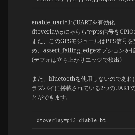
enable_uart=1でUARTを有効化
dtoverlayほにゃららでpps信号をGP
また、このGPSモジュールはPPS信号
め、assert_falling_edgeオプショ
(デフォは立ち上がりエッジで検出)
また、bluetoothを使用しないのであ
ラズパイに搭載されている2つのUAR
とができます.