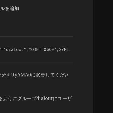
ァイルを追加
P="dialout",MODE="0660",SYML
0の部分をttyAMA0に変更してくださ
ようにグループdialoutにユーザ