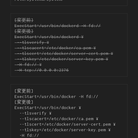
[変更前]

ExecStart=/usr/bin/dockerd -H fd://

[変更後]

ExecStart=/usr/bin/dockerd ¥

 --tlsverify ¥

 --tlscacert=/etc/docker/ca.pem ¥

 --tlscert=/etc/docker/server-cert.pem ¥

 --tlskey=/etc/docker/server-key.pem ¥

 -H fd:// ¥

 -H tcp://0.0.0.0:2376
[変更前]

ExecStart=/usr/bin/docker -H fd://

[変更後]

ExecStart=/usr/bin/docker ¥

  --tlsverify ¥

  --tlscacert=/etc/docker/ca.pem ¥

  --tlscert=/etc/docker/server-cert.pem ¥

  --tlskey=/etc/docker/server-key.pem ¥

  -H fd://