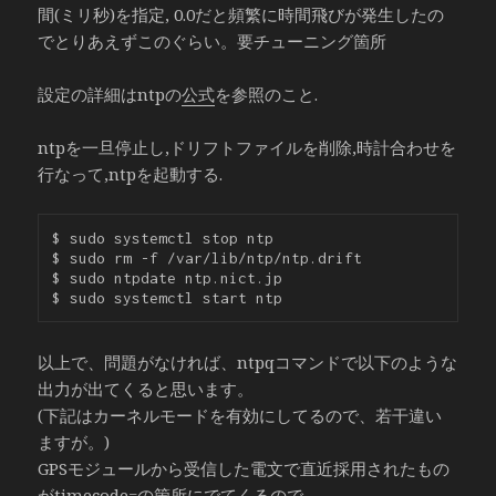
間(ミリ秒)を指定, 0.0だと頻繁に時間飛びが発生したの
でとりあえずこのぐらい。要チューニング箇所
設定の詳細はntpの
公式
を参照のこと.
ntpを一旦停止し,ドリフトファイルを削除,時計合わせを
行なって,ntpを起動する.
$ sudo systemctl stop ntp

$ sudo rm -f /var/lib/ntp/ntp.drift

$ sudo ntpdate ntp.nict.jp

以上で、問題がなければ、ntpqコマンドで以下のような
出力が出てくると思います。
(下記はカーネルモードを有効にしてるので、若干違い
ますが。)
GPSモジュールから受信した電文で直近採用されたもの
がtimecode=の箇所にでてくるので、