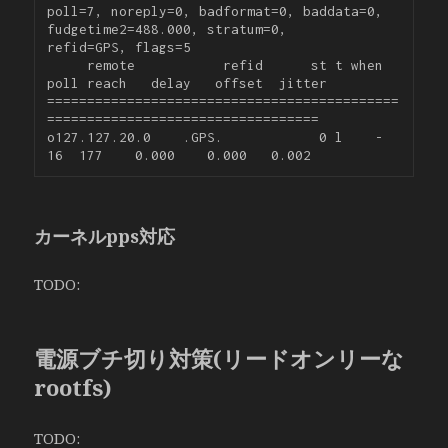
poll=7, noreply=0, badformat=0, baddata=0, 
fudgetime2=488.000, stratum=0,

refid=GPS, flags=5

     remote           refid      st t when 
poll reach   delay   offset  jitter

============================================
==================================

o127.127.20.0    .GPS.            0 l    -   
カーネルpps対応
TODO:
電源ブチ切り対策(リードオンリーな
rootfs)
TODO: