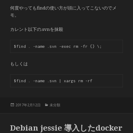
何度やってもfindの使い方が頭に入ってこないのでメ
モ。
カレント以下の.svnを抹殺
$find . -name .svn -exec rm -fr {} \;
もしくは
$find . -name .svn | xargs rm -rf
投
カ
2017年2月12日
未分類
稿
テ
日:
ゴ
リ
Debian jessie 導入したdocker
ー