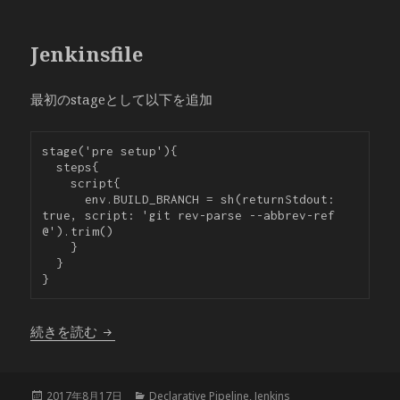
Jenkinsfile
最初のstageとして以下を追加
stage('pre setup'){

  steps{

    script{

      env.BUILD_BRANCH = sh(returnStdout: 
true, script: 'git rev-parse --abbrev-ref 
@').trim()

    }

  }

}
Declarative Pipeline で 自動Checkout
続きを読む
投
カ
2017年8月17日
Declarative Pipeline
,
Jenkins