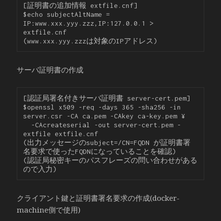
[証明書の追加情報 extfile.cnf]

$echo subjectAltName = 
IP:www.xxx.yyy.zzz,IP:127.0.0.1 > 
extfile.cnf

(www.xxx.yyy.zzzは対象のIPアドレス)
サーバ証明書の作成
[認証局署名付きサーバ証明書 server-cert.pem]

$openssl x509 -req -days 365 -sha256 -in 
server.csr -CA ca.pem -CAkey ca-key.pem ¥

  -CAcreateserial -out server-cert.pem -
extfile extfile.cnf

(出力メッセージのsubject=/CN=FQDN が証明書署
名要求で使ったFQDNになっていることを確認)

(認証局秘密キーのパスフレーズの問い合わせがある
ので入力)
クライアント鍵と証明書署名要求の作成(docker-
machine側で使用)