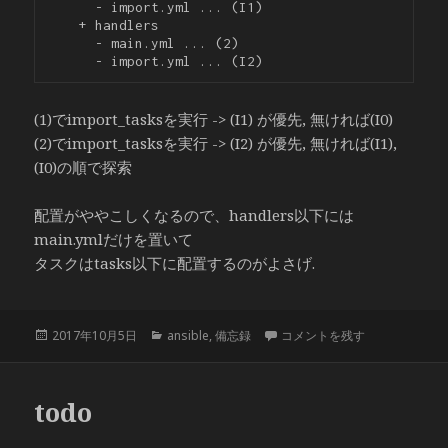
      - import.yml ... (I1)

    + handlers

      - main.yml ... (2)

(1)でimport_tasksを実行 -> (I1) が優先, 無ければ(I0)
(2)でimport_tasksを実行 -> (I2) が優先, 無ければ(I1),
(I0)の順で探索
配置がややこしくなるので、handlers以下には
main.ymlだけを置いて
タスクはtasks以下に配置するのがよさげ.
投
カ
メモ: import_tasks の探索順 
2017年10月5日
ansible
,
備忘録
コメントを残す
稿
テ
日:
ゴ
リ
todo
ー