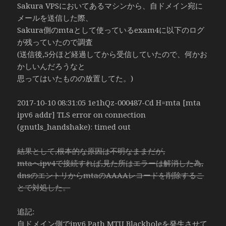
Sakura VPSにおいてあるマシンから、自ドメイン宛に
メールを送信した際、
Sakura側のmtaとして使っているexam4に以下のログ
が残っていたので調査
(送信後,5分ほど経過してから受信していたので、何かお
かしいんだろうなと
思ってはいたものの放置してた。)
2017-10-10 08:31:05 1e1hQz-000487-Cd H=mta [mta
ipv6 addr] TLS error on connection
(gnutls_handshake): timed out
結果として,根本的な原因は不明なままだが,
mtaへipv4で接続すれば,見た所はエラーは解消した為,
dnsのエントリからmtaのAAAAレコードを削除するこ
とで対処した。
追記:
自ドメイン側でipv6 Path MTU Blackholeを発生させて