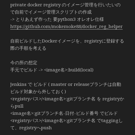
private docker registry のイメージ管理を行いたいの
で自前でイメージ管理スクリプトの作成
-> とりあえず作った 要python3 オレオレ仕様
https://github.com/mokemoke88/docker_reg_helper
自前ビルドしたDockerイメージを、registryに登録する
際の手順を考える
今の所の想定
手元でビルド -> <image名>:build(local)
Jenkins で ビルド ( master or releaseブランチは自動
ビルド対象から外しておく)
<registryパス>/<image名>:gitブランチ名 を registryか
らpull
<image名>:gitブランチ名-日付-ビルド番号 でビルド
<registryパス>/<image名>:gitブランチ名 でtaggingし
て、registryへpush