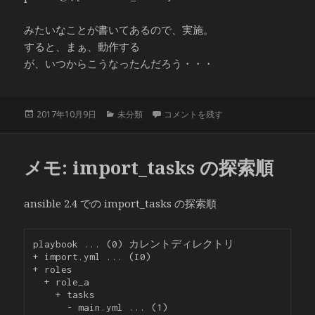
みたいなことが書いてあるので、実施。
すると、まぁ、動作する
が、いつからこうなったんだろう・・・
投
カ
Debian stretch のpostfix に
2017年10月9日
未分類
コメントを残す
稿
テ
日:
ゴ
リ
メモ: import_tasks の探索順
ー
ansible 2.4 での import_tasks の探索順
playbook ... (0) カレントディレクトリ

+ import.yml ... (I0)

+ roles

  + role_a

    + tasks

      - main.yml ... (1)
