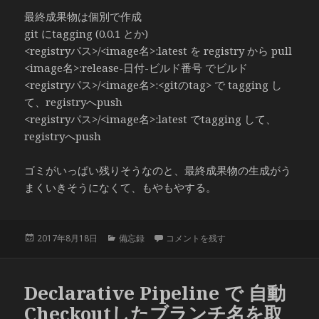
最終成果物は個別で作成
git にtagging (0.0.1 とか)
<registryパス>/<image名>:latest を registry から pull
<image名>:release-日付-ビルド番号 でビルド
<registryパス>/<image名>:<gitのtag> で tagging し
て、registryへpush
<registryパス>/<image名>:latest でtagging して、
registryへpush
ゴミがいっぱい残りそうなのと、最終成果物の生成がう
まくいきそうになくて、もやもやする。
投
カ
todo に
2017年8月18日
備忘録
コメントを残す
稿
テ
日:
ゴ
リ
Declarative Pipeline で 自動
ー
Checkoutしたブランチ名を取