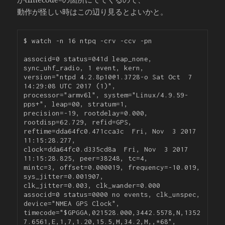
動作が怪しい時はこの辺り見るとよいかと。
$ watch -n 16 ntpq -crv -ccv -pn

associd=0 status=041d leap_none, 
sync_uhf_radio, 1 event, kern,

version="ntpd 4.2.8p10@1.3728-o Sat Oct  7 
14:29:08 UTC 2017 (1)",

processor="armv6l", system="Linux/4.9.59-
pps+", leap=00, stratum=1,

precision=-19, rootdelay=0.000, 
rootdisp=62.729, refid=GPS,

reftime=dda64fc0.471cca3c  Fri, Nov  3 2017 
11:15:28.277,

clock=dda64fc0.d335cd8a  Fri, Nov  3 2017 
11:15:28.825, peer=38248, tc=4,

mintc=3, offset=0.000019, frequency=-10.019, 
sys_jitter=0.001907,

clk_jitter=0.003, clk_wander=0.000

associd=0 status=0000 no events, clk_unspec,

device="NMEA GPS Clock",

timecode="$GPGGA,021528.000,3442.5578,N,1352
7.6561,E,1,7,1.20,15.5,M,34.2,M,,*68",
