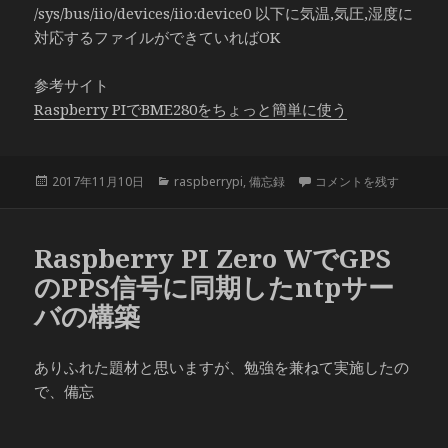
/sys/bus/iio/devices/iio:device0 以下に気温,気圧,湿度に
対応するファイルができていればOK
参考サイト
Raspberry PIでBME280をちょっと簡単に使う
投
カ
ラズパイ 環境センサーbm
2017年11月10日
raspberrypi
,
備忘録
コメントを残す
稿
テ
日:
ゴ
リ
Raspberry PI Zero WでGPS
ー
のPPS信号に同期したntpサー
バの構築
ありふれた題材と思いますが、勉強を兼ねて実施したの
で、備忘