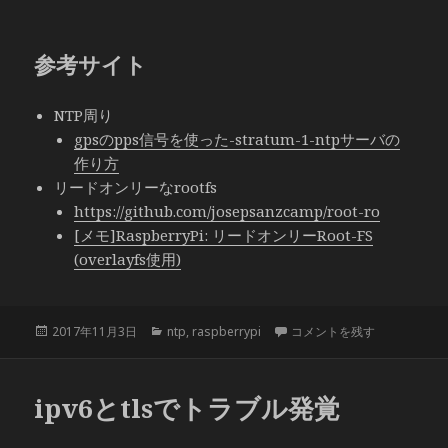
参考サイト
NTP周り
gpsのpps信号を使った-stratum-1-ntpサーバの
作り方
リードオンリーなrootfs
https://github.com/josepsanzcamp/root-ro
[メモ]RaspberryPi: リードオンリーRoot-FS
(overlayfs使用)
投
カ
Raspberry PI Zero 
2017年11月3日
ntp
,
raspberrypi
コメントを残す
稿
テ
日:
ゴ
リ
ipv6とtlsでトラブル発覚
ー