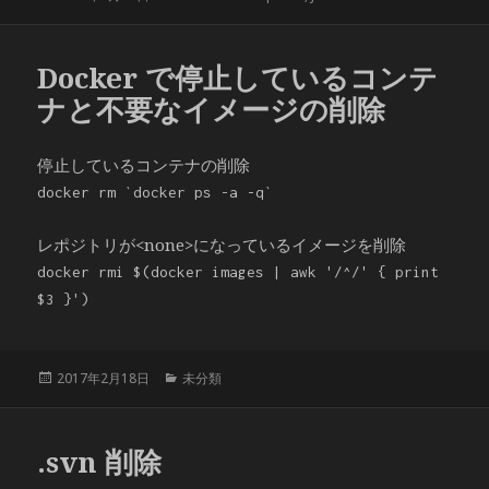
稿
テ
日:
ゴ
リ
Docker で停止しているコンテ
ー
ナと不要なイメージの削除
停止しているコンテナの削除
docker rm `docker ps -a -q`
レポジトリが<none>になっているイメージを削除
docker rmi $(docker images | awk '/^/' { print
$3 }')
投
カ
2017年2月18日
未分類
稿
テ
日:
ゴ
リ
.svn 削除
ー