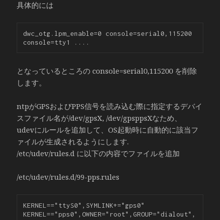
具体的には
dwc_otg.lpm_enable=0 console=serial0,115200 
となっているところの console=serial0,115200 を削除
します。
ntpがGPSおよびPPS信号を読み込む際に指定するデバイ
スファイル名が/dev/gpsX, /dev/gpsppsXなため、
udevにルールを追加して、OS起動時に自動的に該当フ
ァイルが生成されるようにします.
/etc/udev/rules.d に以下の内容でファイルを追加
/etc/udev/rules.d/99-pps.rules
KERNEL=="ttyS0",SYMLINK+="gps0"

KERNEL=="pps0",OWNER="root",GROUP="dialout",