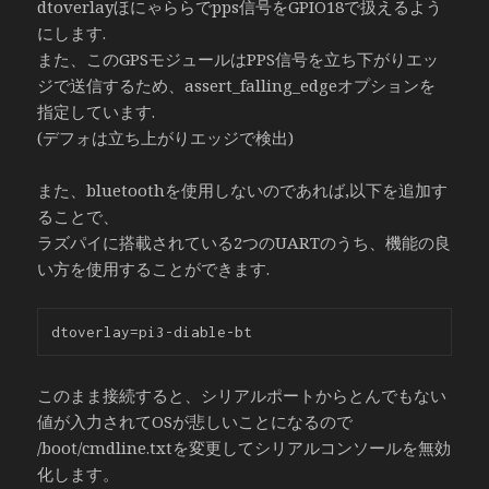
dtoverlayほにゃららでpps信号をGPIO18で扱えるよう
にします.
また、このGPSモジュールはPPS信号を立ち下がりエッ
ジで送信するため、assert_falling_edgeオプションを
指定しています.
(デフォは立ち上がりエッジで検出)
また、bluetoothを使用しないのであれば,以下を追加す
ることで、
ラズパイに搭載されている2つのUARTのうち、機能の良
い方を使用することができます.
このまま接続すると、シリアルポートからとんでもない
値が入力されてOSが悲しいことになるので
/boot/cmdline.txtを変更してシリアルコンソールを無効
化します。