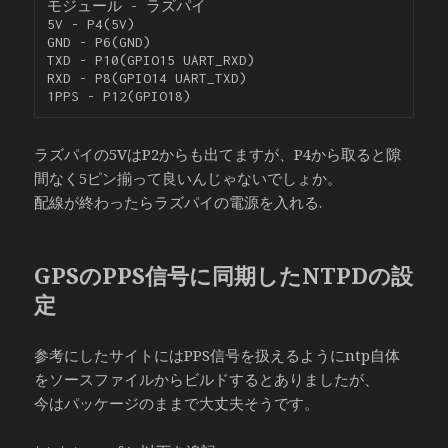
モジュール - ラズパイ

5V - P4(5V)

GND - P6(GND)

TXD - P10(GPIO15 UART_RXD)

RXD - P8(GPIO14 UART_TXD)

ラズパイの5VはP2からも出てますが、P4から取ると隙
間なく5ピン揃って良いんじゃないでしょか。
配線が終わったらラズパイの電源を入れる.
GPSのPPS信号に同期したNTPDの設
定
参考にしたサイトにはPPS信号を扱えるようにntp自体
をソースファイルからビルドするとありましたが、
今はパッケージのままで大丈夫そうです。