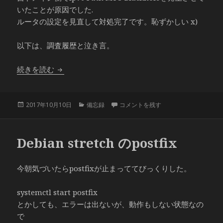
いたことが原因でした.
ルータの設定を見直して対処完了です。恥ずかしい x)
以下は、調査履歴と泣き言。
ipv6とtlsでトラブル発覚
続きを読む
投
カ
ipv6とtlsでトラブル発覚 に
2017年10月10日
備忘録
コメントを残す
稿
テ
日:
ゴ
リ
Debian stretch のpostfix
ー
今朝気づいたらpostfixが止まっててびっくりした。
systemctl start postfix
とかしても、エラーは出ないが、動作もしない状態なの
で